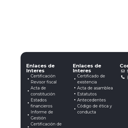
Enlaces de
Enlaces de
Co
Interes
Interes
Certificación
Certificado de
Revisor fiscal
existencia
Acta de
Acta de asamblea
constitución
Estatutos
Estados
Antecedentes
financieros
Código de ética y
Informe de
conducta
Gestión
Certificación de