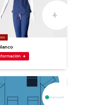
mes
Blanco
nformación