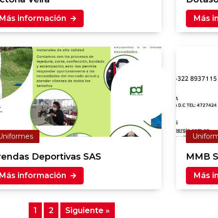
Más información
Más i
Uniformes
Unifor
rendas Deportivas SAS
MMB S
Más información
Más i
1
2
Siguiente »