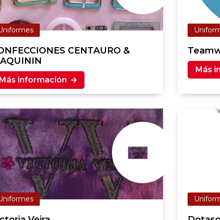
Uniformes
Unifor
ONFECCIONES CENTAURO &
Teamw
AQUININ
Más i
Más información
Uniformes
Unifor
ctoria Veira
Dotaso