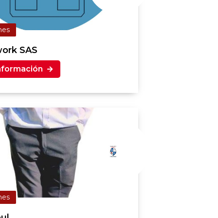
mes
ork SAS
nformación
mes
ul