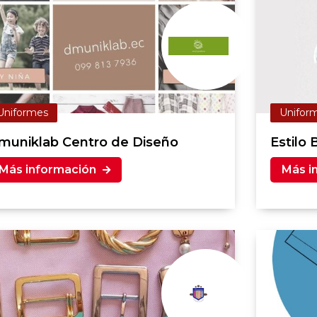
Uniformes
Unifor
muniklab Centro de Diseño
Estilo 
Más información
Más i