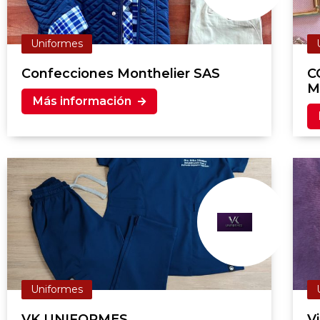
Uniformes
Confecciones Monthelier SAS
C
M
Más información
Uniformes
VK UNIFORMES
Vi