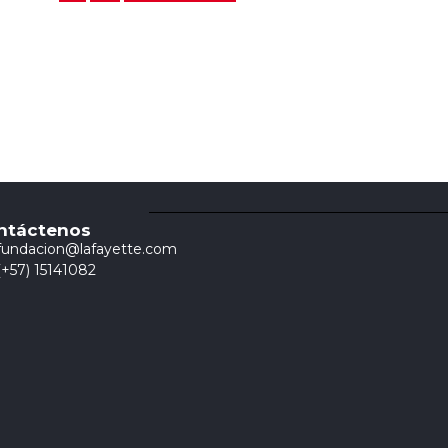
ntáctenos
fundacion@lafayette.com
(+57) 15141082